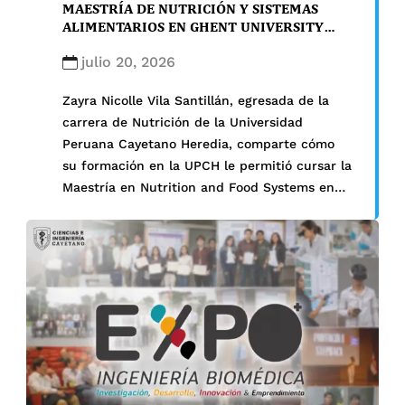
MAESTRÍA DE NUTRICIÓN Y SISTEMAS
ALIMENTARIOS EN GHENT UNIVERSITY
(BÉLGICA)
julio 20, 2026
Zayra Nicolle Vila Santillán, egresada de la
carrera de Nutrición de la Universidad
Peruana Cayetano Heredia, comparte cómo
su formación en la UPCH le permitió cursar la
Maestría en Nutrition and Food Systems en
Ghent University (Bélgica), fortaleciendo una
visión interdisciplinaria de la nutrición, la
investigación y los sistemas alimentarios. La
internacionalización representa una
oportunidad […]