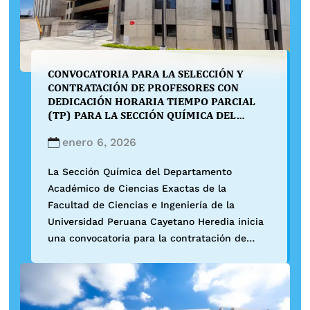
CONVOCATORIA PARA LA SELECCIÓN Y
CONTRATACIÓN DE PROFESORES CON
DEDICACIÓN HORARIA TIEMPO PARCIAL
(TP) PARA LA SECCIÓN QUÍMICA DEL
DEPARTAMENTO ACADÉMICO DE CIENCIAS
EXACTAS DE LA FACULTAD DE CIENCIAS E
enero 6, 2026
INGENIERÍA
La Sección Química del Departamento
Académico de Ciencias Exactas de la
Facultad de Ciencias e Ingeniería de la
Universidad Peruana Cayetano Heredia inicia
una convocatoria para la contratación de
docentes horarios para participar en el
dictado de los cursos en el semestre 2026 –
1, de las siguientes áreas: Datos Generales:
Perfil del Postulante: Se […]