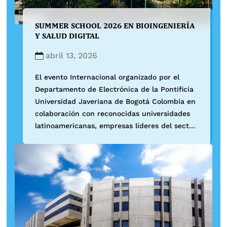
SUMMER SCHOOL 2026 EN BIOINGENIERÍA
Y SALUD DIGITAL
abril 13, 2026
El evento Internacional organizado por el
Departamento de Electrónica de la Pontificia
Universidad Javeriana de Bogotá Colombia en
colaboración con reconocidas universidades
latinoamericanas, empresas líderes del sector
global de la salud y con el apoyo de las
sociedades científicas internacionales de
Ingeniería Biomédica, Bioingeniería y Física
Médica como son: CORAL, IFMBE e
IEEE/EMBS. Acompañará un […]