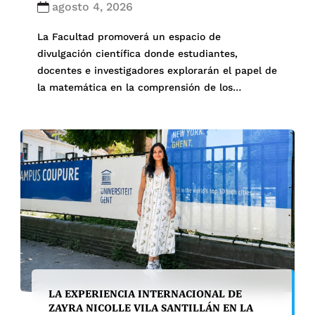
agosto 4, 2026
La Facultad promoverá un espacio de
divulgación científica donde estudiantes,
docentes e investigadores explorarán el papel de
la matemática en la comprensión de los
fenómenos naturales y sociales. La Sección de
Física, Informática y Matemáticas del
Departamento Académico de Ciencias Exactas
de la Facultad organizará la charla de
divulgación científica «Matemáticas en la
Naturaleza y […]
LA EXPERIENCIA INTERNACIONAL DE
ZAYRA NICOLLE VILA SANTILLÁN EN LA