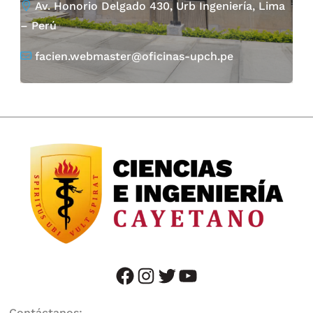
Av. Honorio Delgado 430, Urb Ingeniería, Lima
– Perú
facien.webmaster@oficinas-upch.pe
facebook
instagram
twitter
YouTube
Contáctanos: