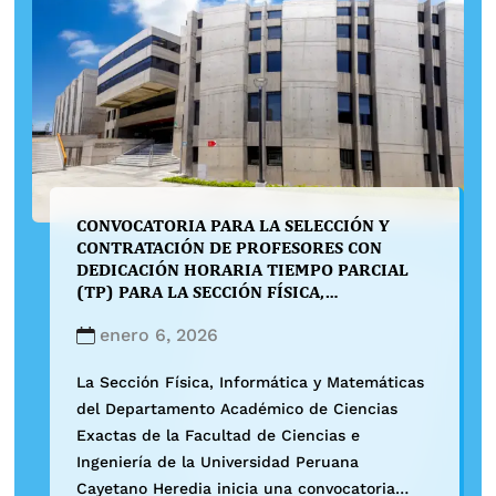
CONVOCATORIA PARA LA SELECCIÓN Y
CONTRATACIÓN DE PROFESORES CON
DEDICACIÓN HORARIA TIEMPO PARCIAL
(TP) PARA LA SECCIÓN FÍSICA,
INFORMÁTICA Y MATEMÁTICAS DEL
DEPARTAMENTO ACADÉMICO DE CIENCIAS
enero 6, 2026
EXACTAS DE LA FACULTAD DE CIENCIAS E
INGENIERÍA
La Sección Física, Informática y Matemáticas
del Departamento Académico de Ciencias
Exactas de la Facultad de Ciencias e
Ingeniería de la Universidad Peruana
Cayetano Heredia inicia una convocatoria