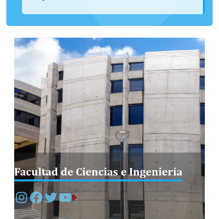
para la contratación de docentes horarios
para participar en el dictado de los cursos en
el semestre 2026 – 1, de las siguientes áreas:
Datos Generales: Perfil […]
Facultad de Ciencias e Ingeniería
Instagram
Facebook
Twitter
YouTube