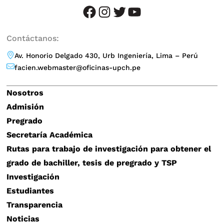
facebook
instagram
twitter
YouTube
Contáctanos:
Av. Honorio Delgado 430, Urb Ingeniería, Lima – Perú
facien.webmaster@oficinas-upch.pe
Nosotros
Admisión
Pregrado
Secretaría Académica
Rutas para trabajo de investigación para obtener el
grado de bachiller, tesis de pregrado y TSP
Investigación
Estudiantes
Transparencia
Noticias