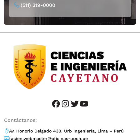
(511) 319-0000
facebook
instagram
twitter
YouTube
Contáctanos:
Av. Honorio Delgado 430, Urb Ingeniería, Lima – Perú
facien.webmaster@oficinas-upch.pe