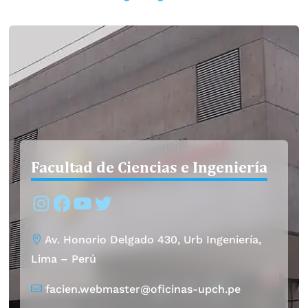
Facultad de Ciencias e Ingeniería
Instagram
Facebook
YouTube
Twitter
Av. Honorio Delgado 430, Urb Ingeniería,
Lima – Perú
facien.webmaster@oficinas-upch.pe