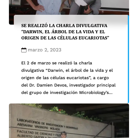
SE REALIZÓ LA CHARLA DIVULGATIVA
“DARWIN, EL ÁRBOL DE LA VIDA Y EL
ORIGEN DE LAS CÉLULAS EUCARIOTAS”
marzo 2, 2023
El 2 de marzo se realizó la charla
divulgativa “Darwin, el árbol de la vida y el
origen de las células eucariotas”, a cargo
del Dr. Damien Devos, investigador principal
del grupo de investigación Microbiology’s
Platypus, del Centro Andaluz de Biología del
Desarrollo. El ponente, quien expuso acerca
de investigaciones recientes sobre el tema,
recibió un presente por […]