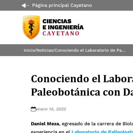
Página principal Cayetano
Inicio
/
Noticias
/
Conociendo el Laboratorio de Palinología y Paleobotánica con Daniel Meza
Conociendo el Labora
Paleobotánica con D
enero 14, 2022
Daniel Meza
, egresado de la carrera de Biol
experiencia en el
Laboratorio de Palinologí