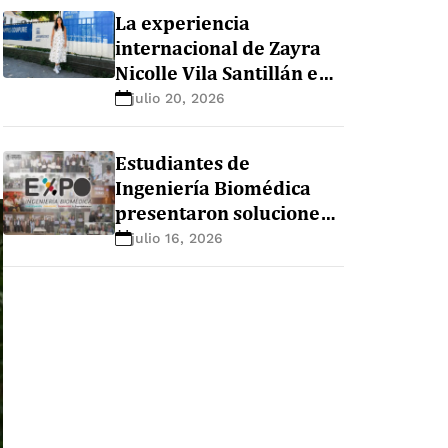
La experiencia
internacional de Zayra
Nicolle Vila Santillán en
la maestría de nutrición
julio 20, 2026
y sistemas alimentarios
en Ghent University
Estudiantes de
(Bélgica)
Ingeniería Biomédica
presentaron soluciones
innovadoras para el
julio 16, 2026
sector salud durante la
EXPO+ Ingeniería
Biomédica 2026-1