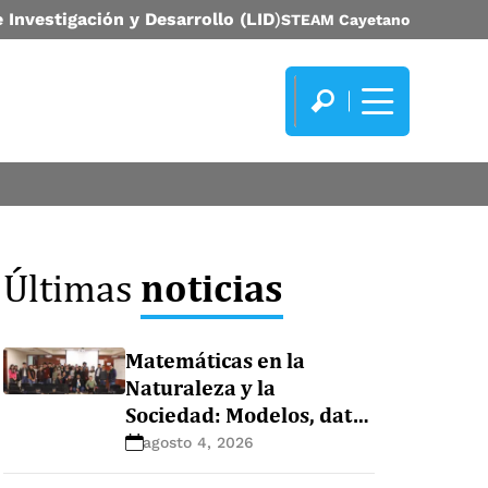
 Investigación y Desarrollo (LID
)
STEAM Cayetano
noticias
Últimas
Matemáticas en la
Naturaleza y la
Sociedad: Modelos, datos
y ecosistemas
agosto 4, 2026