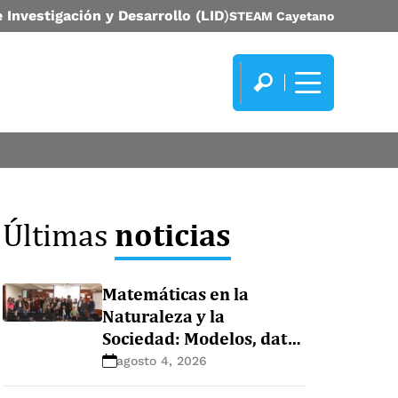
 Investigación y Desarrollo (LID
)
STEAM Cayetano
noticias
Últimas
Matemáticas en la
Naturaleza y la
Sociedad: Modelos, datos
y ecosistemas
agosto 4, 2026