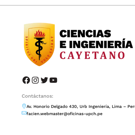
facebook
instagram
twitter
YouTube
Contáctanos:
Av. Honorio Delgado 430, Urb Ingeniería, Lima – Per
facien.webmaster@oficinas-upch.pe