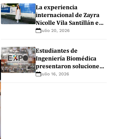
La experiencia
internacional de Zayra
Nicolle Vila Santillán en
la maestría de nutrición
julio 20, 2026
y sistemas alimentarios
en Ghent University
Estudiantes de
(Bélgica)
Ingeniería Biomédica
presentaron soluciones
innovadoras para el
julio 16, 2026
sector salud durante la
EXPO+ Ingeniería
Biomédica 2026-1