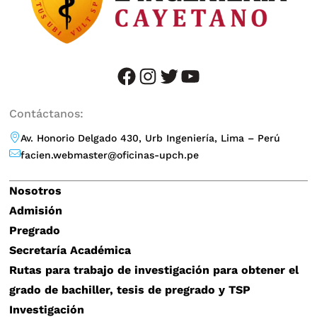
facebook
instagram
twitter
YouTube
Contáctanos:
Av. Honorio Delgado 430, Urb Ingeniería, Lima – Perú
facien.webmaster@oficinas-upch.pe
Nosotros
Admisión
Pregrado
Secretaría Académica
Rutas para trabajo de investigación para obtener el
grado de bachiller, tesis de pregrado y TSP
Investigación