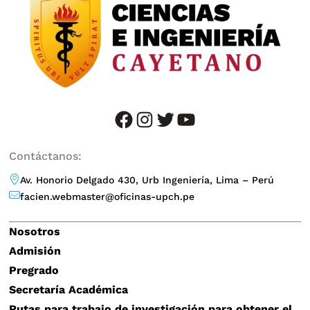
facebook
instagram
twitter
YouTube
Contáctanos:
Av. Honorio Delgado 430, Urb Ingeniería, Lima – Perú
facien.webmaster@oficinas-upch.pe
Nosotros
Admisión
Pregrado
Secretaría Académica
Rutas para trabajo de investigación para obtener el