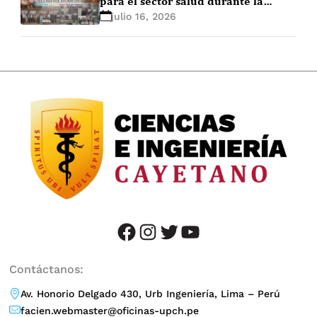
para el sector salud durante la
EXPO+ Ingeniería Biomédica 2026-1
julio 16, 2026
facebook
instagram
twitter
YouTube
Contáctanos:
Av. Honorio Delgado 430, Urb Ingeniería, Lima – Perú
facien.webmaster@oficinas-upch.pe