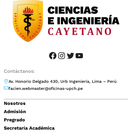
facebook
instagram
twitter
YouTube
Contáctanos:
Av. Honorio Delgado 430, Urb Ingeniería, Lima – Perú
facien.webmaster@oficinas-upch.pe
Nosotros
Admisión
Pregrado
Secretaría Académica