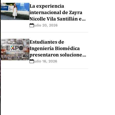
La experiencia
internacional de Zayra
Nicolle Vila Santillán en
la maestría de nutrición
julio 20, 2026
y sistemas alimentarios
en Ghent University
Estudiantes de
(Bélgica)
Ingeniería Biomédica
presentaron soluciones
innovadoras para el
julio 16, 2026
sector salud durante la
EXPO+ Ingeniería
Biomédica 2026-1