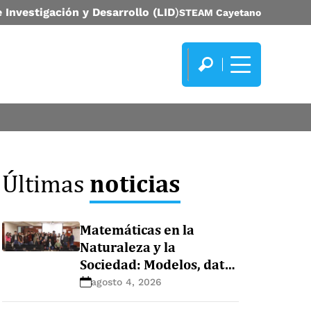
 Investigación y Desarrollo (LID
)
STEAM Cayetano
noticias
Últimas
Matemáticas en la
Naturaleza y la
Sociedad: Modelos, datos
y ecosistemas
agosto 4, 2026