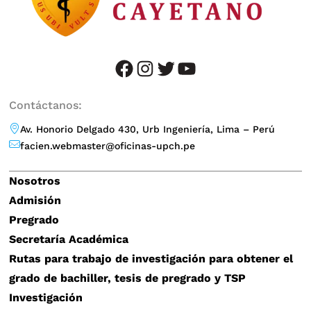
facebook
instagram
twitter
YouTube
Contáctanos:
Av. Honorio Delgado 430, Urb Ingeniería, Lima – Perú
facien.webmaster@oficinas-upch.pe
Nosotros
Admisión
Pregrado
Secretaría Académica
Rutas para trabajo de investigación para obtener el
grado de bachiller, tesis de pregrado y TSP
Investigación