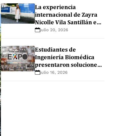
La experiencia
internacional de Zayra
Nicolle Vila Santillán en
la maestría de nutrición
julio 20, 2026
y sistemas alimentarios
en Ghent University
Estudiantes de
(Bélgica)
Ingeniería Biomédica
presentaron soluciones
innovadoras para el
julio 16, 2026
sector salud durante la
EXPO+ Ingeniería
Biomédica 2026-1