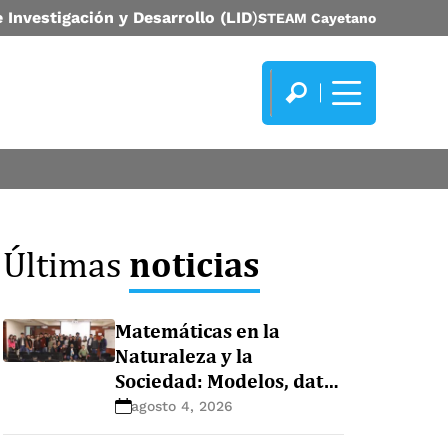
 Investigación y Desarrollo (LID
)
STEAM Cayetano
noticias
Últimas
Matemáticas en la
Naturaleza y la
Sociedad: Modelos, datos
y ecosistemas
agosto 4, 2026