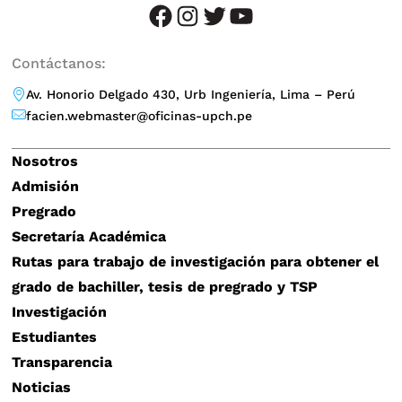
facebook
instagram
twitter
YouTube
Contáctanos:
Av. Honorio Delgado 430, Urb Ingeniería, Lima – Perú
facien.webmaster@oficinas-upch.pe
Nosotros
Admisión
Pregrado
Secretaría Académica
Rutas para trabajo de investigación para obtener el
grado de bachiller, tesis de pregrado y TSP
Investigación
Estudiantes
Transparencia
Noticias