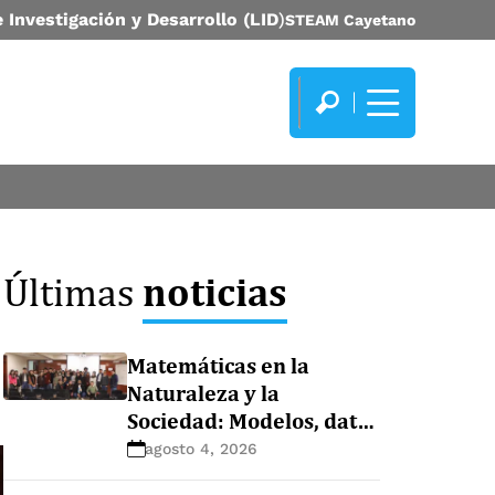
 Investigación y Desarrollo (LID
)
STEAM Cayetano
noticias
Últimas
Matemáticas en la
Naturaleza y la
Sociedad: Modelos, datos
y ecosistemas
agosto 4, 2026