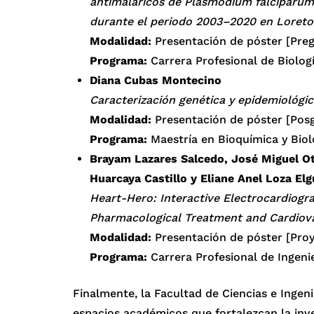
antimaláricos de Plasmodium falciparum 
durante el periodo 2003–2020 en Loreto,
Modalidad:
Presentación de póster [Pre
Programa:
Carrera Profesional de Biolog
Diana Cubas Montecino
Caracterización genética y epidemiológi
Modalidad:
Presentación de póster [Pos
Programa:
Maestría en Bioquímica y Biol
Brayam Lazares Salcedo, José Miguel Ot
Huarcaya Castillo y Eliane Anel Loza Elg
Heart-Hero: Interactive Electrocardiogr
Pharmacological Treatment and Cardiova
Modalidad:
Presentación de póster [Proy
Programa:
Carrera Profesional de Ingeni
Finalmente, la Facultad de Ciencias e Inge
espacios académicos que fortalezcan la inve