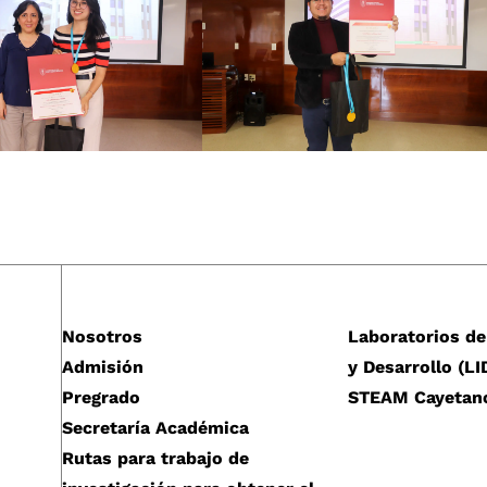
Nosotros
Laboratorios de
Admisión
y Desarrollo (LI
Pregrado
STEAM Cayetan
Secretaría Académica
Rutas para trabajo de