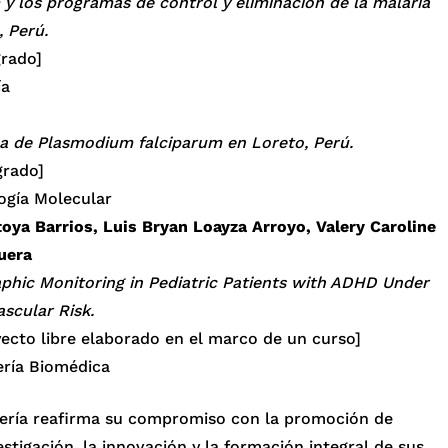
y los programas de control y eliminación de la malaria
 Perú.
grado]
ía
ca de Plasmodium falciparum en Loreto, Perú.
grado]
ogía Molecular
oya Barrios, Luis Bryan Loayza Arroyo, Valery Caroline
uera
aphic Monitoring in Pediatric Patients with ADHD Under
scular Risk.
ecto libre elaborado en el marco de un curso]
ería Biomédica
niería reafirma su compromiso con la promoción de
stigación, la innovación y la formación integral de sus