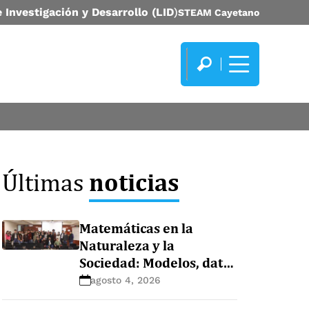
 Investigación y Desarrollo (LID
)
STEAM Cayetano
noticias
Últimas
Matemáticas en la
Naturaleza y la
Sociedad: Modelos, datos
y ecosistemas
agosto 4, 2026