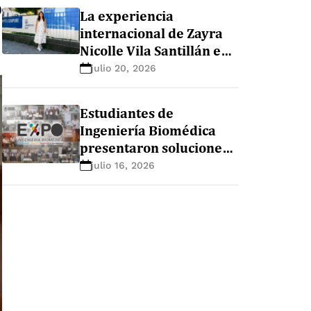
)
La experiencia
internacional de Zayra
Nicolle Vila Santillán en
la maestría de nutrición
julio 20, 2026
y sistemas alimentarios
en Ghent University
Estudiantes de
(Bélgica)
Ingeniería Biomédica
presentaron soluciones
innovadoras para el
julio 16, 2026
sector salud durante la
EXPO+ Ingeniería
Biomédica 2026-1