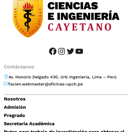
facebook
instagram
twitter
YouTube
Contáctanos:
Av. Honorio Delgado 430, Urb Ingeniería, Lima – Perú
facien.webmaster@oficinas-upch.pe
Nosotros
Admisión
Pregrado
Secretaría Académica
Rutas para trabajo de investigación para obtener el