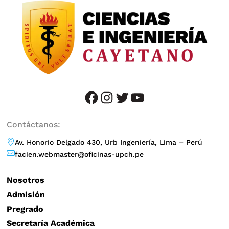
facebook
instagram
twitter
YouTube
Contáctanos:
Av. Honorio Delgado 430, Urb Ingeniería, Lima – Perú
facien.webmaster@oficinas-upch.pe
Nosotros
Admisión
Pregrado
Secretaría Académica